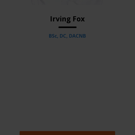
Irving Fox
BSc, DC, DACNB
Voor vrijblijvende informatie kunt u
bellen met onze praktijk. U krijgt dan
een van onze assistentes aan de
telefoon.