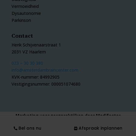
Vermoeidheid
Dysautonomie
Parkinson
Contact
Henk Schijvenaarstraat 1
2031 VZ Haarlem
023 – 30 30 380
info@amsterdambraincenter.com
KVK-nummer: 84992905
Vestigingsnummer: 000051074680
Marketing voor zorgpraktijken door Medifactor
Nederlands
English
Bel ons nu
Afspraak inplannen