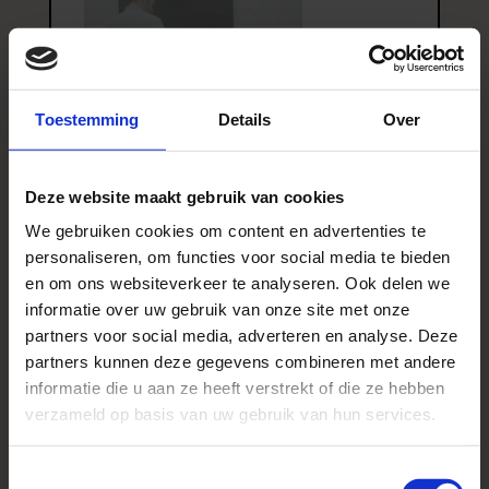
Toestemming
Details
Over
Cluster van onderzoeken om inzicht
te krijgen in afwijkingen van
Deze website maakt gebruik van cookies
autonome functies
We gebruiken cookies om content en advertenties te
personaliseren, om functies voor social media te bieden
BEKIJK HET ONDERZOEK
en om ons websiteverkeer te analyseren. Ook delen we
informatie over uw gebruik van onze site met onze
partners voor social media, adverteren en analyse. Deze
partners kunnen deze gegevens combineren met andere
informatie die u aan ze heeft verstrekt of die ze hebben
verzameld op basis van uw gebruik van hun services.
Vestibulair Onderzoek
Toestemmingsselectie