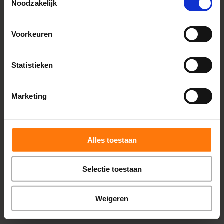
Noodzakelijk
Voorkeuren
Statistieken
Cluster van onderzoeken om inzicht te
krijgen in (samenwerking tussen) de
Marketing
verschillende systemen die het
evenwicht reguleren.
Alles toestaan
BEKIJK HET ONDERZOEK
Selectie toestaan
Weigeren