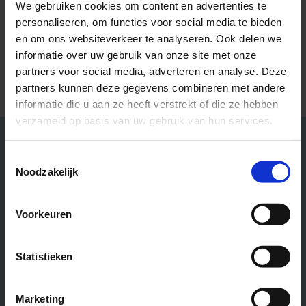
We gebruiken cookies om content en advertenties te
KLIK HIER VOOR DE VACATURE
personaliseren, om functies voor social media te bieden
en om ons websiteverkeer te analyseren. Ook delen we
informatie over uw gebruik van onze site met onze
partners voor social media, adverteren en analyse. Deze
partners kunnen deze gegevens combineren met andere
informatie die u aan ze heeft verstrekt of die ze hebben
verzameld op basis van uw gebruik van hun services.
Toestemmingsselectie
Noodzakelijk
Voorkeuren
Statistieken
★★★★★
★★★★★
(4.8/5)
Op basis van
25+ beoordelingen
Marketing