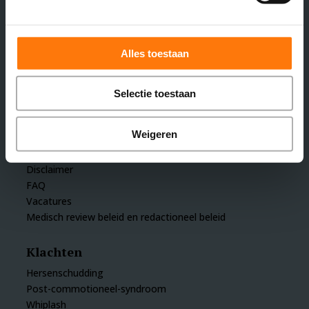
Handige links
Voor patiënten
Alles toestaan
Voor verwijzers
Functioneel neurologisch onderzoek
Wat is functionele neurologie
Selectie toestaan
De rehabilitatie
Privacy policy
Weigeren
Klachtenregeling
Rejuvenate
Disclaimer
FAQ
Vacatures
Medisch review beleid en redactioneel beleid
Klachten
Hersenschudding
Post-commotioneel-syndroom
Whiplash