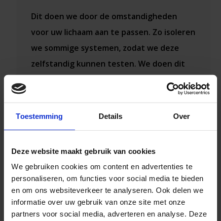
Dit doen we door de omstandigheden
voor uw lichaam aan te passen. Zo isoleren
we sommige systemen, zodat we deze
zelfstandig kunnen testen. We doen dit
met verschillende oefeningen en
apparatuur.
Toestemming
Details
Over
Bijvoorbeeld door u uw ogen te laten
sluiten, terwijl uw ondergrond verandert.
Of we laten u op een schuine/instabiele
Deze website maakt gebruik van cookies
ondergrond staan, terwijl uw ogen
We gebruiken cookies om content en advertenties te
personaliseren, om functies voor social media te bieden
gefixeerd zijn. We meten uw zwaartepunt
en om ons websiteverkeer te analyseren. Ook delen we
of veranderen dit juist.
informatie over uw gebruik van onze site met onze
partners voor social media, adverteren en analyse. Deze