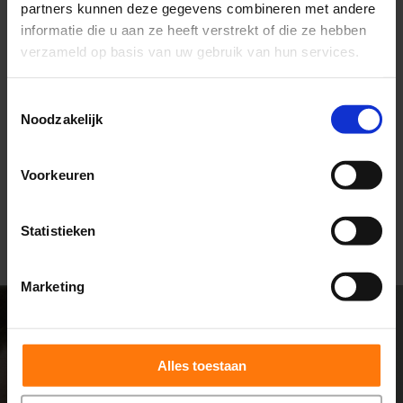
Door de systemen individueel te testen,
partners kunnen deze gegevens combineren met andere
krijgen we een indruk van hoe goed de
informatie die u aan ze heeft verstrekt of die ze hebben
verzameld op basis van uw gebruik van hun services.
systemen functioneren en welke invloed
deze mogelijk op het brein hebben.
Toestemmingsselectie
Noodzakelijk
Voorkeuren
Statistieken
Marketing
Alles toestaan