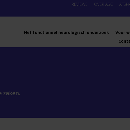
REVIEWS
OVER ABC
AFSP
Het functioneel neurologisch onderzoek
Voor w
Cont
e zaken.