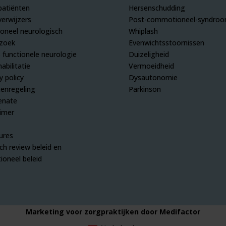
patiënten
Hersenschudding
verwijzers
Post-commotioneel-syndro
ioneel neurologisch
Whiplash
zoek
Evenwichtsstoornissen
s functionele neurologie
Duizeligheid
abilitatie
Vermoeidheid
y policy
Dysautonomie
tenregeling
Parkinson
enate
aimer
ures
ch review beleid en
ioneel beleid
Marketing voor zorgpraktijken door Medifactor