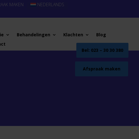
RAAK MAKEN
NEDERLANDS
ie
Behandelingen
Klachten
Blog
act
Bel: 023 – 30 30 380
Afspraak maken