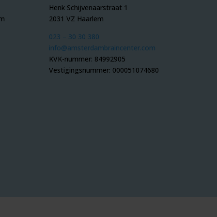
Henk Schijvenaarstraat 1
om
2031 VZ Haarlem
023 – 30 30 380
info@amsterdambraincenter.com
KVK-nummer: 84992905
Vestigingsnummer: 000051074680