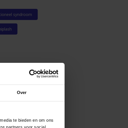
ioneel syndroom
iplash
Over
 media te bieden en om ons
ze partners voor social