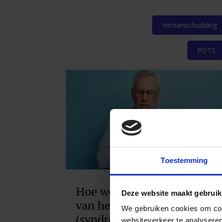
Hersenschudding
POTS
Toestemming
Hoe weet u of u last heeft
Deze website maakt gebruik
van het POTS
We gebruiken cookies om cont
(syndroom)?
websiteverkeer te analyseren