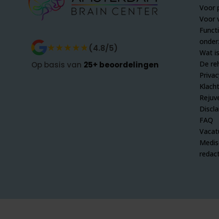
Voor 
Voor 
Funct
onder
★★★★★
★★★★★
(4.8/5)
Wat i
De reh
Op basis van
25+ beoordelingen
Privac
Klach
Rejuv
Discl
FAQ
Vacat
Medis
redact