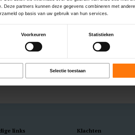
(POTS)
e. Deze partners kunnen deze gegevens combineren met andere i
erzameld op basis van uw gebruik van hun services.
Na een trauma of hersenschudding,
kunnen er allerlei systemen ontregeld
raken. Zo zien wij veel mensen met
Voorkeuren
Statistieken
hoofdpijn of concentratie klachten na een
hersenschudding.
LEES MEER
Selectie toestaan
ige links
Klachten