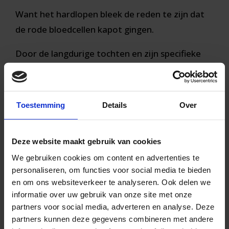
Want het hardlopen bleek de reden te zijn dat
de rode bloedcellen kapot gingen.
Door de langdurige tochten en zijn specifieke
manier van lopen, werden de rode bloedcellen
geplet onder zijn hielbeen. Hij stampte bij elke
stap dus een paar rode bloedcellen kapot.
Toestemming
Details
Over
Deze werden vervolgens uitgeplast via de
nieren en de urine. Een paar simpele
Deze website maakt gebruik van cookies
aanpassingen zorgde er vervolgens voor dat de
We gebruiken cookies om content en advertenties te
rode urine verleden tijd was.
personaliseren, om functies voor social media te bieden
en om ons websiteverkeer te analyseren. Ook delen we
Nu heeft dit verhaal inhoudelijk weinig te
informatie over uw gebruik van onze site met onze
partners voor social media, adverteren en analyse. Deze
maken met onze praktijk, maar het is wel een
partners kunnen deze gegevens combineren met andere
reminder dat lang niet alles te vangen is in