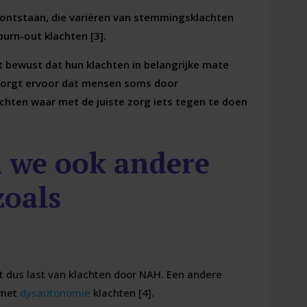
n ontstaan, die variëren van stemmingsklachten
urn-out klachten [3].
et bewust dat hun klachten in belangrijke mate
 zorgt ervoor dat mensen soms door
hten waar met de juiste zorg iets tegen te doen
 we ook andere
oals
t dus last van klachten door NAH. Een andere
 met
dysautonomie
klachten [4].