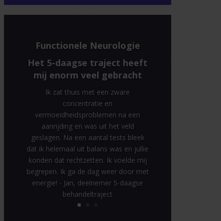
Functionele Neurologie
Wij willen dat mensen weer
worden zoals ze waren
voor het incident
Soms kunnen mensen met 10%
verbetering het leven alweer aan. Ik
zou iedereen aanraden die nog een
zorgvraag heeft, in elk geval te laten
onderzoek of we iets voor ze kunnen
betekenen - Ben, specialist in
functionele neurologie