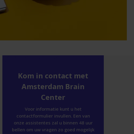
Kom in contact met
Amsterdam Brain
Center
Voor informatie kunt u het
contactformulier invullen. Een van
onze assistentes zal u binnen 48 uur
bellen om uw vragen zo goed mogelijk