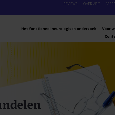
REVIEWS
OVER ABC
AFSP
Het functioneel neurologisch onderzoek
Voor w
Cont
andelen