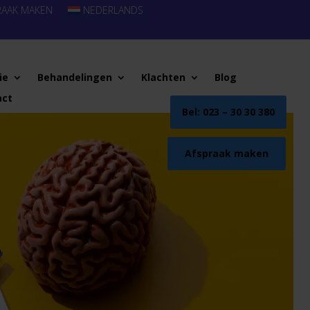
RAAK MAKEN
NEDERLANDS
ie
Behandelingen
Klachten
Blog
act
Bel: 023 – 30 30 380
Afspraak maken