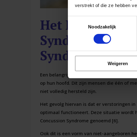
verstrekt of die ze hebben v
Het Post Comm
Toestemmingsselectie
Noodzakelijk
Syndroom of Po
Syndrome
Weigeren
Een belangrijke groep van patiënten komt me
op hun hoofd. Dit zijn mensen die één of 
niet volledig hersteld zijn.
Het gevolg hiervan is dat er verstoringen in
optimaal functioneert. Deze situatie wordt 
Concussion Syndrome genoemd [6].
Ook dit is een vorm van niet-aangeboren he