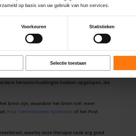
erzameld op basis van uw gebruik van hun services.
otioneel
Voorkeuren
Statistieken
st Concussion
Selectie toestaan
t klachten die zij overhouden na een flinke klap
meerdere hersenschuddingen hebben opgelopen, die
 het brein zijn, waardoor het brein niet meer
het
Post Commotioneel Syndroom
of het Post
rsenletsel, waarbij onze therapie vaak erg goed