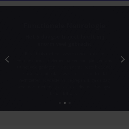
Functionele Neurologie
Wij willen dat mensen weer worden
zoals ze waren voor het incident
Soms kunnen mensen met 10% verbetering het
leven alweer aan. Ik zou iedereen aanraden die
nog een zorgvraag heeft, in elk geval te laten
onderzoek of we iets voor ze kunnen betekenen -
Ben, specialist in functionele neurologie