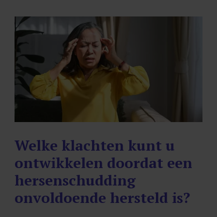
Welke klachten kunt u
ontwikkelen doordat een
hersenschudding
onvoldoende hersteld is?