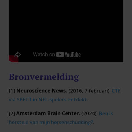
Bronvermelding
[1]
Neuroscience News.
(2016, 7 februari).
CTE
via
SPECT
in
NFL
-spelers
ontdekt
.
[2]
Amsterdam Brain Center.
(2024).
Ben
ik
hersteld
van
mijn
hersenschudding?
.