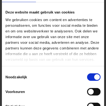
hersengebieden hierbij betrokken zijn.
Deze website maakt gebruik van cookies
Door het FNO krijgt u duidelijkheid over uw
We gebruiken cookies om content en advertenties te
klachten en kunnen we een inschatting maken
personaliseren, om functies voor social media te bieden
of hier iets aan te
doen valt
[3].
en om ons websiteverkeer te analyseren. Ook delen we
informatie over uw gebruik van onze site met onze
Met langetermijn-
partners voor social media, adverteren en analyse. Deze
partners kunnen deze gegevens combineren met andere
gevolgen van een
informatie die u aan ze heeft verstrekt of die ze hebben
hersenschudding komt u
verzameld op basis van uw gebruik van hun services.
naar het Amsterdam
Toestemmingsselectie
Brain Center
Noodzakelijk
Of u nu net van een hersenschudding aan het
Voorkeuren
herstellen bent of wanneer de klachten al jaren
aanwezig zijn, ons centrum is de plek waar