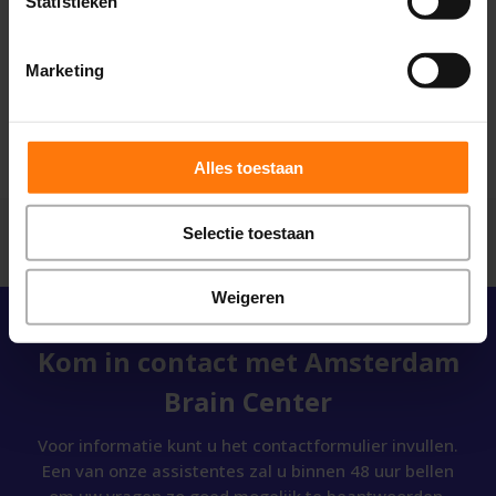
Statistieken
experts op het gebied van
functionele
neurologie
u kunnen helpen [4].
Marketing
We vertellen u graag meer over de
mogelijkheden die er voor u zijn.
Alles toestaan
Selectie toestaan
Weigeren
Kom in contact met Amsterdam
Brain Center
Voor informatie kunt u het contactformulier invullen.
Een van onze assistentes zal u binnen 48 uur bellen