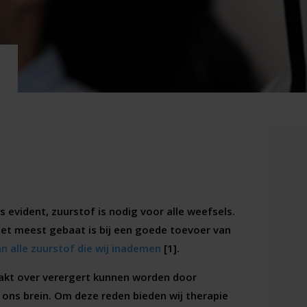
 evident, zuurstof is nodig voor alle weefsels.
het meest gebaat is bij een goede toevoer van
n alle zuurstof die wij inademen
[1].
zaakt over verergert kunnen worden door
ons brein. Om deze reden bieden wij therapie