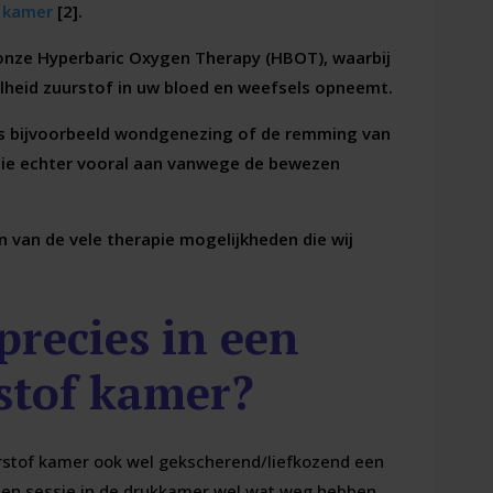
 kamer
[2].
onze Hyperbaric Oxygen Therapy (HBOT), waarbij
elheid zuurstof in uw bloed en weefsels opneemt.
als bijvoorbeeld wondgenezing of de remming van
pie echter vooral aan vanwege de bewezen
 van de vele therapie mogelijkheden die wij
precies in een
stof kamer?
rstof kamer ook wel gekscherend/liefkozend een
 een sessie in de drukkamer wel wat weg hebben