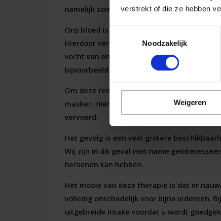
namelijk sommige eigenschappen van onze 
verstrekt of die ze hebben v
Ons bloed is namelijk in staat om veel meer
Toestemmingsselectie
Hierdoor vervoeren niet alleen rode bloedcel
Noodzakelijk
vocht van ons bloed) vervoert zuurstof. Hie
bijvoorbeeld onze hersenen vervoeren.
Om deze reden krijgt u tijdens een sessie 
Weigeren
masker. Hierdoor krijgt u extra veel zuurst
vervoerd.
Het gevolg is een veel grotere beschikbaarh
Wij zijn in dit geval met name geïnteresseer
hersenen kan hebben.
Het mooie van deze therapie is dat er nauwel
volledig onschadelijk voor bijna iedereen. Bi
uitgebreide intake voordat u wordt goedgeke