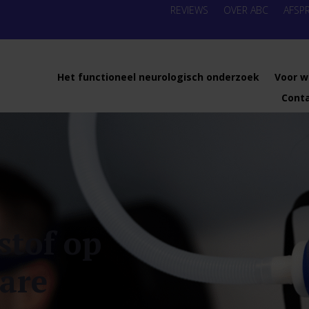
REVIEWS
OVER ABC
AFSP
Het functioneel neurologisch onderzoek
Voor w
Cont
stof op
are