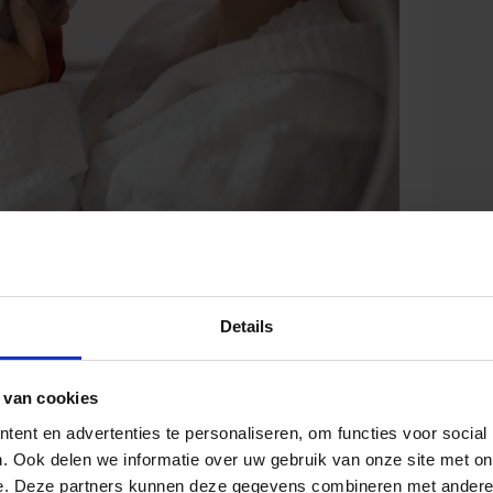
tdruk geeft
happen aan onder
Details
ed
 van cookies
ent en advertenties te personaliseren, om functies voor social
 een aantal opmerkelijke zaken. Deze zijn het
. Ook delen we informatie over uw gebruik van onze site met on
wetten. Door de hogere druk, veranderen er
e. Deze partners kunnen deze gegevens combineren met andere i