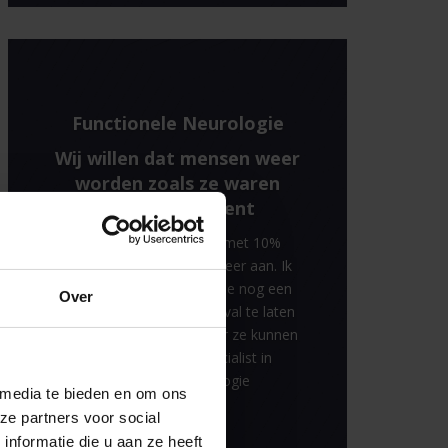
Functionele Neurologie
Wij willen dat mensen weer
worden zoals ze waren
voor het incident
Soms kunnen mensen met 10%
verbetering het leven alweer aan. Ik
zou iedereen aanraden die nog een
Over
zorgvraag heeft, in elk geval te laten
onderzoek of we iets voor ze kunnen
betekenen - Ben, specialist in
functionele neurologie
 media te bieden en om ons
ze partners voor social
nformatie die u aan ze heeft