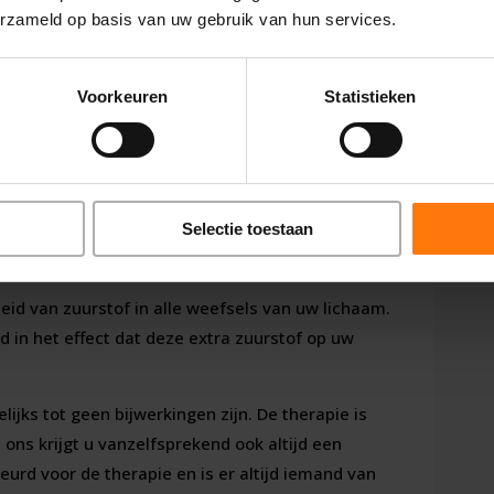
weefsels.
erzameld op basis van uw gebruik van hun services.
 zuurstof te vervoeren door de hogere druk.
len zuurstof, ook het bloedplasma (dit is het
Voorkeuren
Statistieken
rdoor kan ons bloed veel meer zuurstof naar
in de hyperbare zuurstof kamer ook een zuurstof
Selectie toestaan
of binnen, die vervolgens door uw lichaam wordt
eid van zuurstof in alle weefsels van uw lichaam.
d in het effect dat deze extra zuurstof op uw
ijks tot geen bijwerkingen zijn. De therapie is
j ons krijgt u vanzelfsprekend ook altijd een
urd voor de therapie en is er altijd iemand van