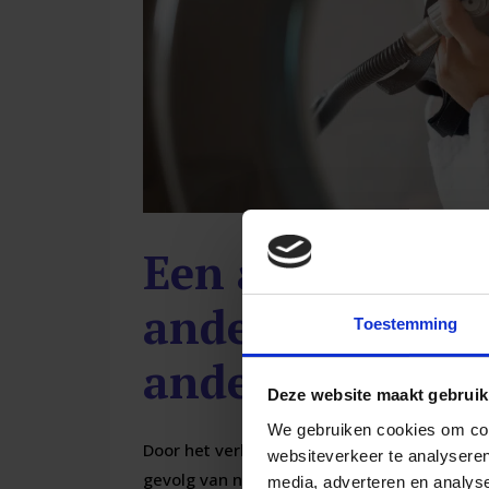
Een andere luch
andere eigensc
Toestemming
andere ons blo
Deze website maakt gebruik
We gebruiken cookies om cont
Door het verhogen van de luchtdruk, gebeurt
websiteverkeer te analyseren
gevolg van natuurkundige en scheikundige 
media, adverteren en analys