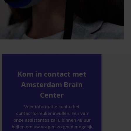
Kom in contact met
Amsterdam Brain
Center
Voor informatie kunt u het
contactformulier invullen. Een van
onze assistentes zal u binnen 48 uur
bellen om uw vragen zo goed mogelijk