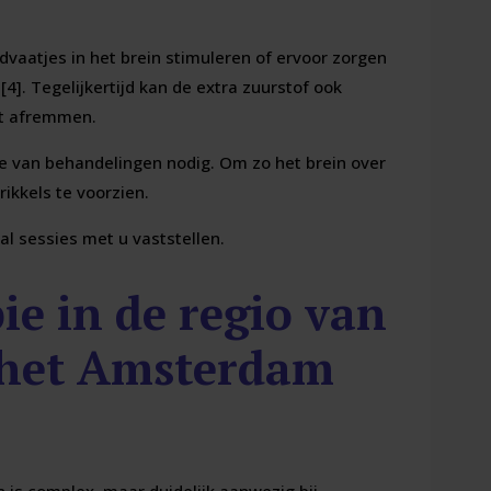
aatjes in het brein stimuleren of ervoor zorgen
4]. Tegelijkertijd kan de extra zuurstof ook
st afremmen.
rie van behandelingen nodig. Om zo het brein over
ikkels te voorzien.
al sessies met u vaststellen.
ie in de regio van
 het Amsterdam
n is complex, maar duidelijk aanwezig bij