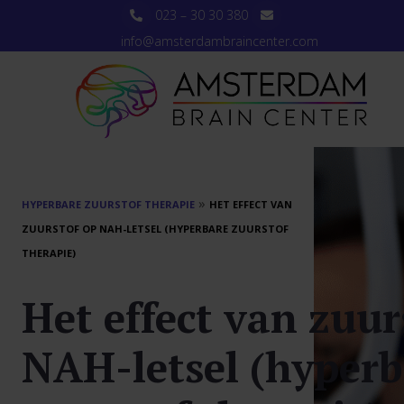
023 – 30 30 380
info@amsterdambraincenter.com
»
HYPERBARE ZUURSTOF THERAPIE
HET EFFECT VAN
ZUURSTOF OP NAH-LETSEL (HYPERBARE ZUURSTOF
THERAPIE)
Het effect van zuur
NAH-letsel (hyperb